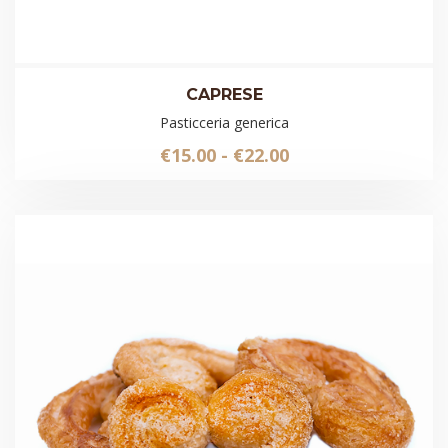
CAPRESE
Pasticceria generica
Fascia
€
15.00
-
€
22.00
di
prezzo:
da
€15.00
a
€22.00