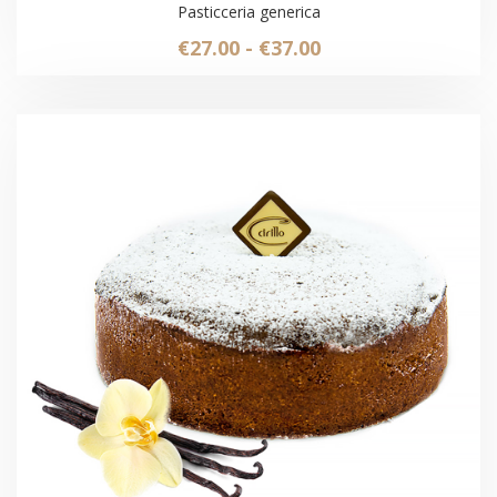
Pasticceria generica
Fascia
€
27.00
-
€
37.00
di
prezzo:
da
€27.00
a
€37.00