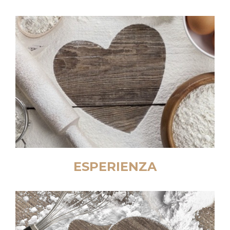
È da sempre la passione il motore che governa la
nostra attività.
Nel nostro piccolo, ci sentiamo investiti di un
compito importante: offrire momenti di dolcezza a
quanti di voi ci ripagano con fiducia e
apprezzamento costanti.
ESPERIENZA
Non fermarsi mai!