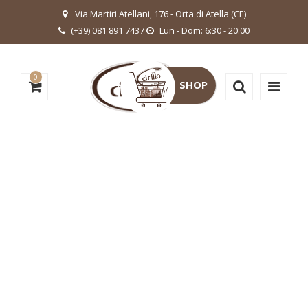
Via Martiri Atellani, 176 - Orta di Atella (CE)
(+39) 081 891 7437
Lun - Dom: 6:30 - 20:00
0
SHOP