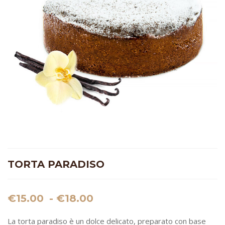
TORTA PARADISO
Fascia
€
15.00
-
€
18.00
di
La torta paradiso è un dolce delicato, preparato con base
prezzo: