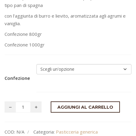
tipo pan di spagna
da
€15.00
con l’aggiunta di burro e lievito, aromatizzata agli agrumi e
a
vaniglia.
€18.00
Confezione 800gr
Confezione 1000gr
Confezione
AGGIUNGI AL CARRELLO
COD:
N/A
Categoria:
Pasticceria generica