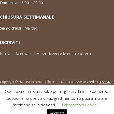
Domenica: 16:00 – 20:00
CHIUSURA SETTIMANALE
Siamo chiusi il Martedì
ISCRIVITI
Iscriviti alla newsletter per ricevere le nostre offerte.
Copyright © 2020 Pasticceria Cirillo srl | P.IVA 03319220616
Credits:
IT Servizi
srl
.
Questo sito utilizza i cookie per migliorare la tua esperienza.
Supponiamo che sia di tuo gradimento, ma puoi annullare
l'iscrizione se lo desideri.
Impostazioni Cookie
ACCETTO