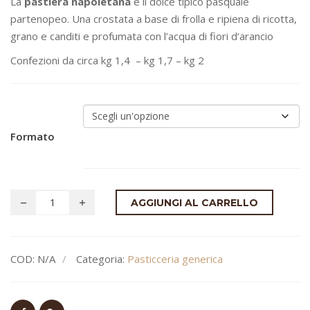
La
pastiera napoletana
è il dolce tipico pasquale
prezzo:
partenopeo. Una crostata a base di frolla e ripiena di ricotta,
da
grano e canditi e profumata con l’acqua di fiori d’arancio
€27.00
a
Confezioni da circa kg 1,4 – kg 1,7 – kg 2
€37.00
Formato
AGGIUNGI AL CARRELLO
COD:
N/A
Categoria:
Pasticceria generica