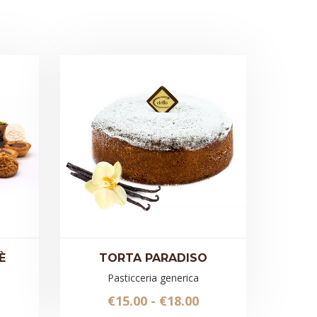
È
TORTA PARADISO
Pasticceria generica
Fascia
€
15.00
-
€
18.00