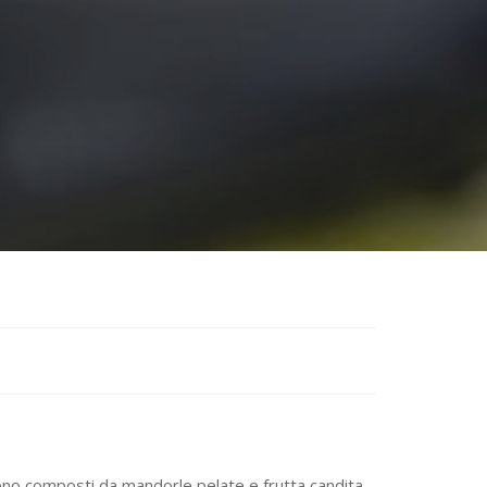
sono composti da mandorle pelate e frutta candita