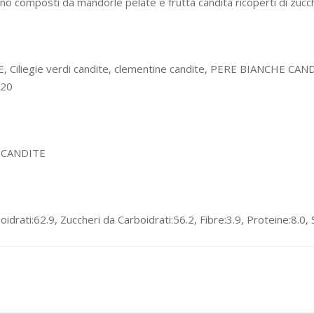
ono composti da mandorle pelate e frutta candita ricoperti di zucc
egie verdi candite, clementine candite, PERE BIANCHE CANDITE, Fi
220
 CANDITE
oidrati:62.9, Zuccheri da Carboidrati:56.2, Fibre:3.9, Proteine:8.0, 